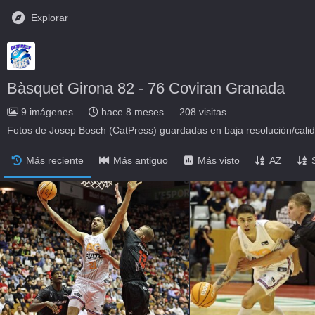
Explorar
Bàsquet Girona 82 - 76 Coviran Granada
9
imágenes
—
hace 8 meses
—
208 visitas
Fotos de Josep Bosch (CatPress) guardadas en baja resolución/cali
Más reciente
Más antiguo
Más visto
AZ