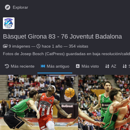
Explorar
Bàsquet Girona 83 - 76 Joventut Badalona
9
imágenes
—
hace 1 año
—
354 visitas
Fotos de Josep Bosch (CatPress) guardadas en baja resolución/cali
Más reciente
Más antiguo
Más visto
AZ